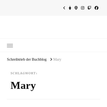
~Schreibtrieb~
~Der Buchblog~
Schreibtrieb der Buchblog
Mary
SCHLAGWORT:
Mary