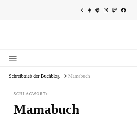
~Schreibtrieb~
~Der Buchblog~
Schreibtrieb der Buchblog
Mamabuch
SCHLAGWORT:
Mamabuch