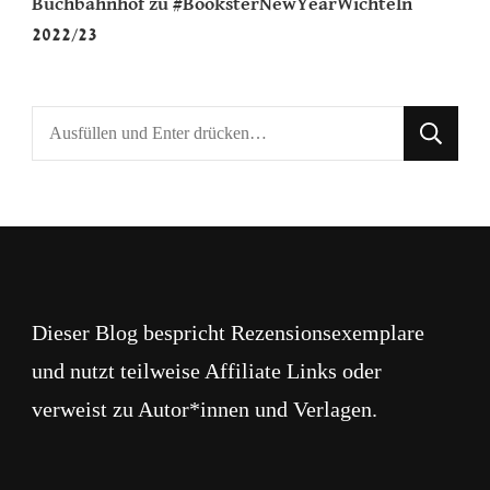
Buchbahnhof
zu
#BooksterNewYearWichteln
2022/23
Suchst
du
nach
etwas?
Dieser Blog bespricht Rezensionsexemplare
und nutzt teilweise Affiliate Links oder
verweist zu Autor*innen und Verlagen.