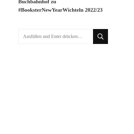
Buchbahnhof
zu
#BooksterNewYearWichteln 2022/23
Suchst
du
nach
etwas?