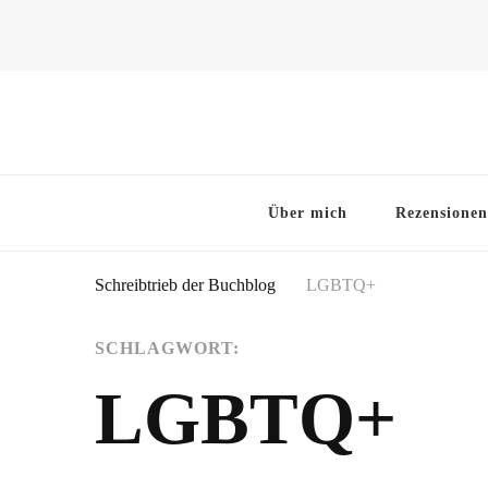
~Schreibtrieb~
~Der Buchblog~
Über mich
Rezensionen
Schreibtrieb der Buchblog
LGBTQ+
SCHLAGWORT:
LGBTQ+