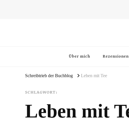
~Schreibtrieb~
~Der Buchblog~
Über mich
Rezensionen
Schreibtrieb der Buchblog
Leben mit Tee
SCHLAGWORT:
Leben mit T