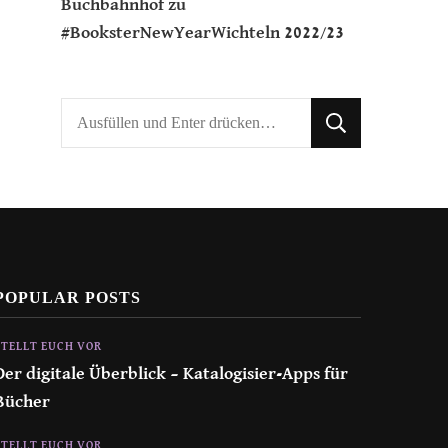
Buchbahnhof
zu
#BooksterNewYearWichteln 2022/23
Suchst
du
nach
etwas?
POPULAR POSTS
STELLT EUCH VOR
Der digitale Überblick – Katalogisier-Apps für
Bücher
STELLT EUCH VOR