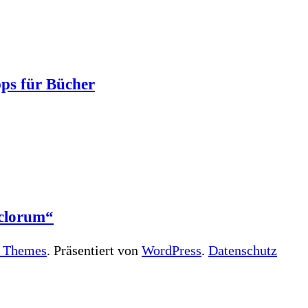
pps für Bücher
eclorum“
 Themes
. Präsentiert von
WordPress
.
Datenschutz