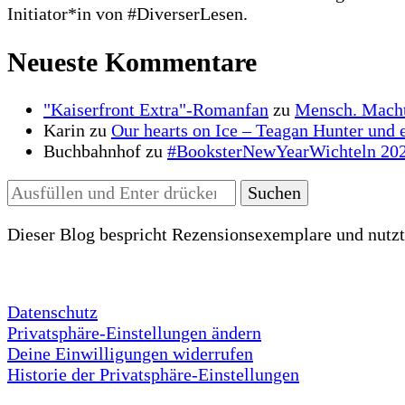
Initiator*in von #DiverserLesen.
Neueste Kommentare
"Kaiserfront Extra"-Romanfan
zu
Mensch. Macht
Karin
zu
Our hearts on Ice – Teagan Hunter und 
Buchbahnhof
zu
#BooksterNewYearWichteln 20
Suchst
du
nach
Dieser Blog bespricht Rezensionsexemplare und nutzt 
etwas?
Datenschutz
Privatsphäre-Einstellungen ändern
Deine Einwilligungen widerrufen
Historie der Privatsphäre-Einstellungen