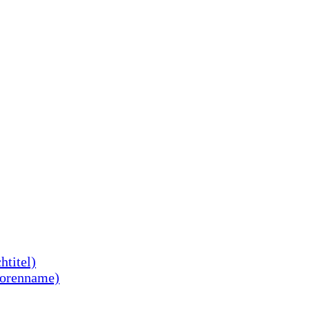
htitel)
torenname)