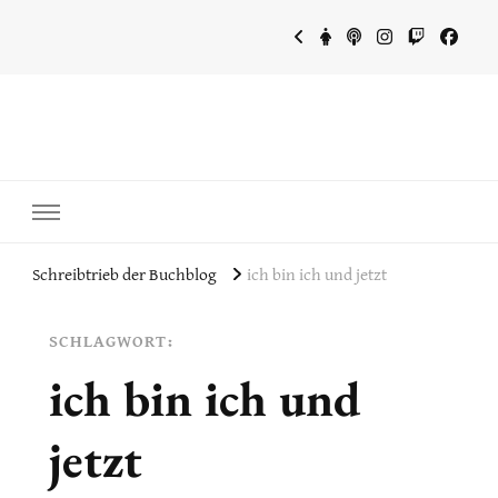
~Schreibtrieb~
~Der Buchblog~
Schreibtrieb der Buchblog
ich bin ich und jetzt
SCHLAGWORT:
ich bin ich und
jetzt