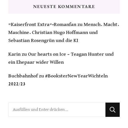
NEUESTE KOMMENTARE
"Kaiserfront Extra"-Romanfan
zu
Mensch. Macht.
Maschine. Christian Hugo Hoffmann und
Sebastian Rosengrün und die KI
Karin
zu
Our hearts on Ice – Teagan Hunter und
ein Ehepaar wider Willen
Buchbahnhof
zu
#BooksterNewYearWichteln
2022/23
Suchst
du
nach