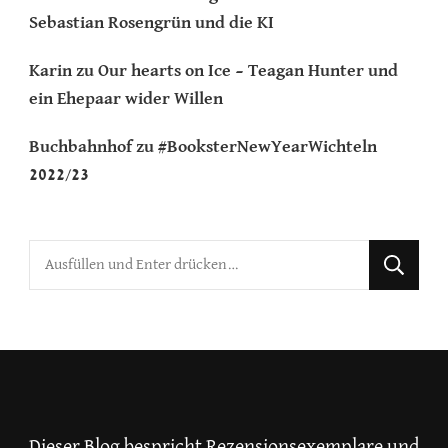
Sebastian Rosengrün und die KI
Karin
zu
Our hearts on Ice – Teagan Hunter und
ein Ehepaar wider Willen
Buchbahnhof
zu
#BooksterNewYearWichteln
2022/23
Suchst
du
nach
etwas?
Dieser Blog bespricht Rezensionsexemplare und