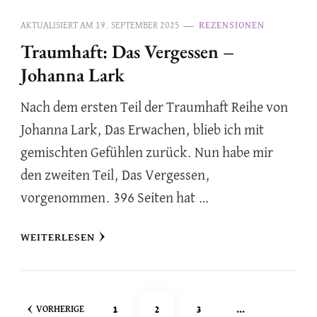
AKTUALISIERT AM
19. SEPTEMBER 2025
REZENSIONEN
Traumhaft: Das Vergessen –
Johanna Lark
Nach dem ersten Teil der Traumhaft Reihe von
Johanna Lark, Das Erwachen, blieb ich mit
gemischten Gefühlen zurück. Nun habe mir
den zweiten Teil, Das Vergessen,
vorgenommen. 396 Seiten hat …
WEITERLESEN
Seitennummerierung
SEITE
SEITE
SEITE
1
2
3
…
VORHERIGE