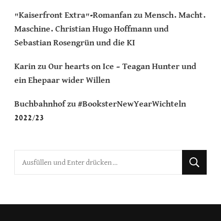
"Kaiserfront Extra"-Romanfan
zu
Mensch. Macht.
Maschine. Christian Hugo Hoffmann und
Sebastian Rosengrün und die KI
Karin
zu
Our hearts on Ice – Teagan Hunter und
ein Ehepaar wider Willen
Buchbahnhof
zu
#BooksterNewYearWichteln
2022/23
Suchst
du
nach
etwas?