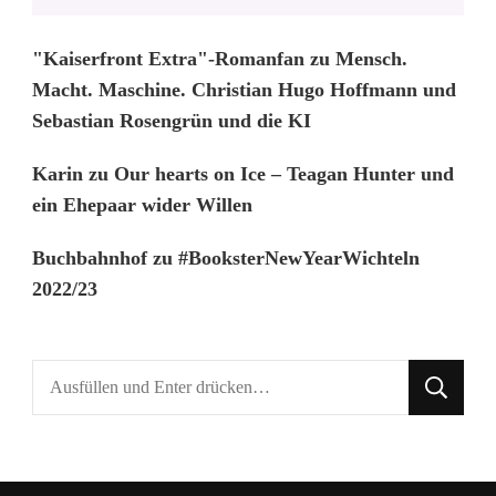
"Kaiserfront Extra"-Romanfan
zu
Mensch.
Macht. Maschine. Christian Hugo Hoffmann und
Sebastian Rosengrün und die KI
Karin
zu
Our hearts on Ice – Teagan Hunter und
ein Ehepaar wider Willen
Buchbahnhof
zu
#BooksterNewYearWichteln
2022/23
Suchst
du
nach
etwas?