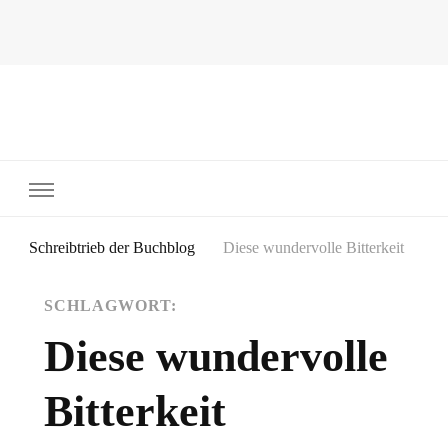
~Schreibtrieb~
~Der Buchblog~
Schreibtrieb der Buchblog
Diese wundervolle Bitterkeit
SCHLAGWORT:
Diese wundervolle
Bitterkeit