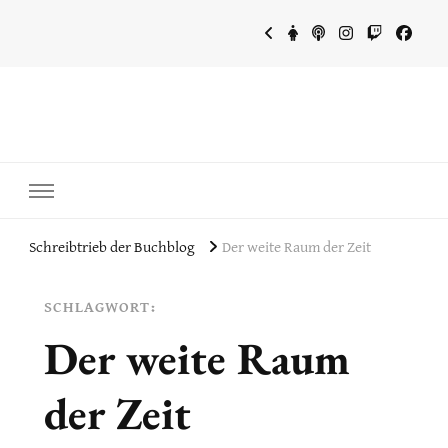
~Schreibtrieb~
~Der Buchblog~
Schreibtrieb der Buchblog
Der weite Raum der Zeit
SCHLAGWORT:
Der weite Raum
der Zeit