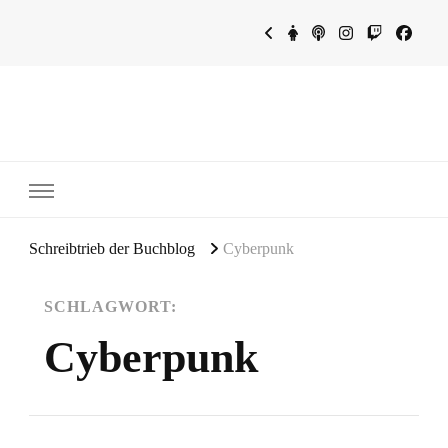
~Schreibtrieb~
~Der Buchblog~
Schreibtrieb der Buchblog
Cyberpunk
SCHLAGWORT:
Cyberpunk