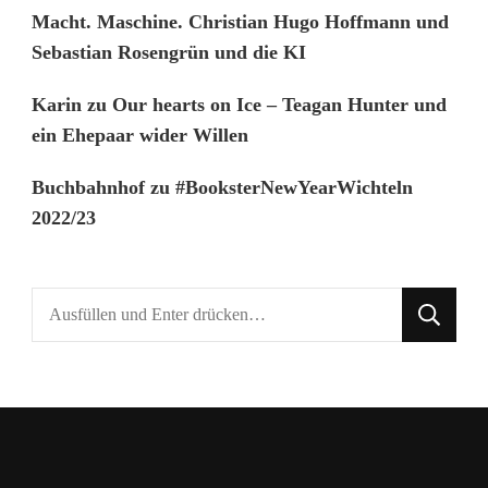
Macht. Maschine. Christian Hugo Hoffmann und
Sebastian Rosengrün und die KI
Karin
zu
Our hearts on Ice – Teagan Hunter und
ein Ehepaar wider Willen
Buchbahnhof
zu
#BooksterNewYearWichteln
2022/23
Suchst
du
nach
etwas?