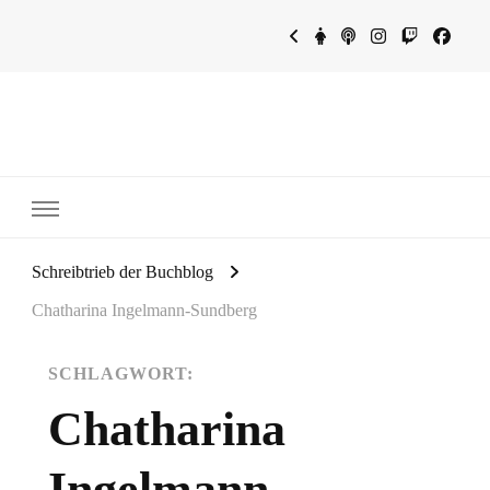
~Schreibtrieb~
~Der Buchblog~
Schreibtrieb der Buchblog
Chatharina Ingelmann-Sundberg
SCHLAGWORT:
Chatharina
Ingelmann-