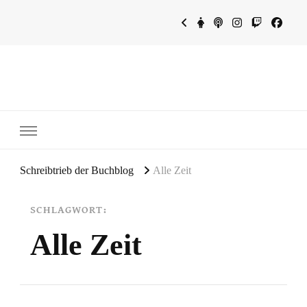
~Schreibtrieb~
~Der Buchblog~
Schreibtrieb der Buchblog
Alle Zeit
SCHLAGWORT:
Alle Zeit