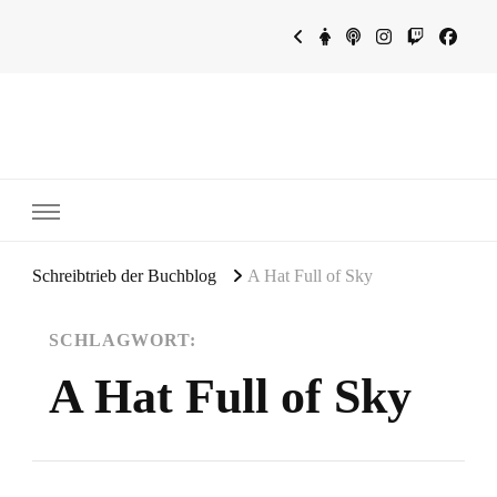
~Schreibtrieb~
~Der Buchblog~
Schreibtrieb der Buchblog
A Hat Full of Sky
SCHLAGWORT:
A Hat Full of Sky