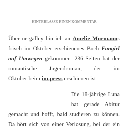
ZU
HINTERLASSE EINEN KOMMENTAR
FANGIRL
AUF
Über netgalley bin ich an
Amelie Murmann
s
UMWEGEN
frisch im Oktober erschienenes Buch
Fangirl
–
AMELIE
auf Umwegen
gekommen. 236 Seiten hat der
MURMANN
romantische Jugendroman, der im
Oktober beim
im.press
erschienen ist.
Die 18-jährige Luna
hat gerade Abitur
gemacht und hofft, bald studieren zu können.
Da hört sich von einer Verlosung, bei der ein