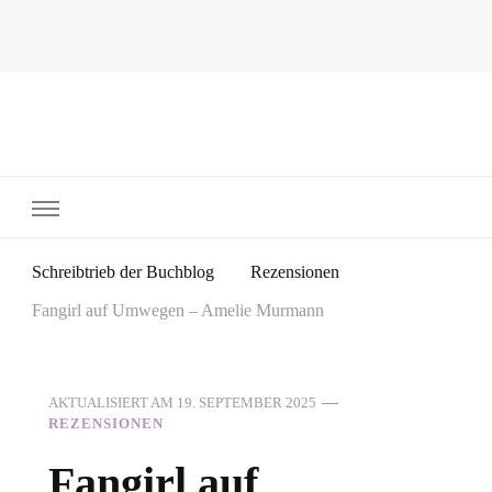
~Schreibtrieb~
~Der Buchblog~
Schreibtrieb der Buchblog
Rezensionen
Fangirl auf Umwegen – Amelie Murmann
AKTUALISIERT AM
19. SEPTEMBER 2025
REZENSIONEN
Fangirl auf