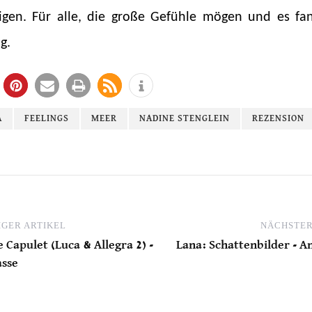
gen. Für alle, die große Gefühle mögen und es fan
g.
A
FEELINGS
MEER
NADINE STENGLEIN
REZENSION
GER ARTIKEL
NÄCHSTER
 Capulet (Luca & Allegra 2) -
Lana: Schattenbilder - A
asse