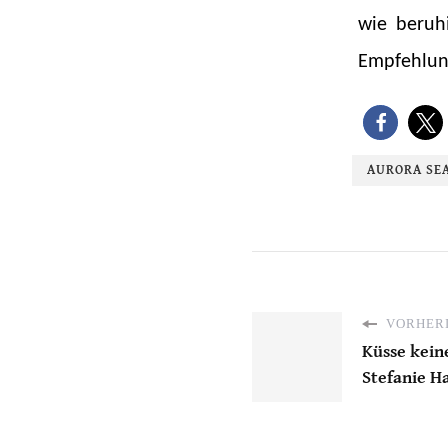
wie beruhi
Empfehlun
AURORA SE
VORHERI
Küsse keine
Stefanie H