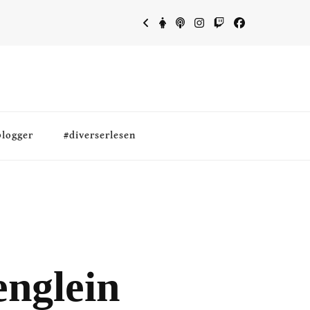
blogger
#diverserlesen
englein