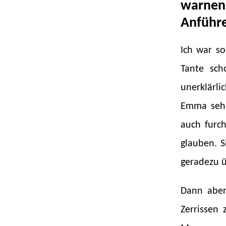
warnen
Anführe
Ich war so
Tante sc
unerklärl
Emma sehr.
auch furch
glauben. S
geradezu ü
Dann aber 
Zerrissen