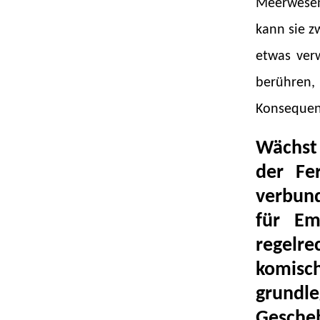
Meerwesen 
kann sie z
etwas ver
berühren,
Konsequenz
Wächst
der Fe
verbun
für Em
regelr
komisch
grundle
Gescheh