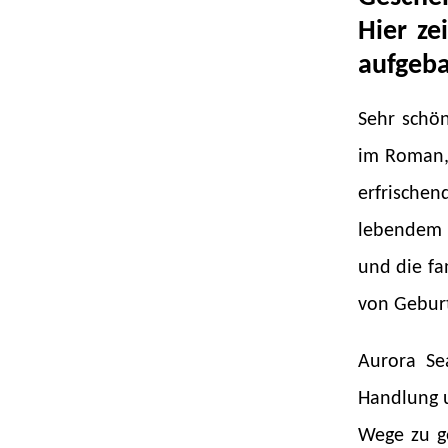
Hier ze
aufgeba
Sehr schön
im Roman, 
erfrische
lebendem M
und die fa
von Geburt
Aurora Se
Handlung u
Wege zu ge