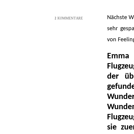
Nächste Wo
2 KOMMENTARE
ZU
sehr gespa
AURORA
SEA
von Feeling
–
NADINE
Emma
STENGLEIN
Flugzeu
der üb
gefund
Wunder
Wunden
Flugzeu
sie zue