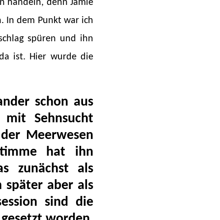
in handeln, denn Jamie
n. In dem Punkt war ich
schlag spüren und ihn
a ist. Hier wurde die
ander schon aus
k mit Sehnsucht
s der Meerwesen
Stimme hat ihn
as zunächst als
 später aber als
ession sind die
gesetzt worden.