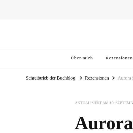
~Schreibtrieb~
~Der Buchblog~
Über mich
Rezensionen
Schreibtrieb der Buchblog
Rezensionen
Aurora 
AKTUALISIERT AM
19. SEPTEMB
Aurora