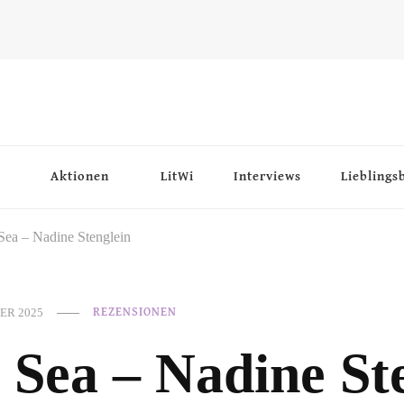
Aktionen
LitWi
Interviews
Lieblings
Sea – Nadine Stenglein
ER 2025
REZENSIONEN
 Sea – Nadine St