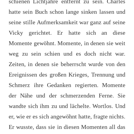
schienen Lichtjahre entfernt zu sein. Charles
–
EINE
hatte sein Buch schon lange sinken lassen und
CHARLES
seine stille Aufmerksamkeit war ganz auf seine
NORCOTT-
KURZGESCHICHTE
Vicky gerichtet. Er hatte sich an diese
VON
JÜRGEN
Momente gewöhnt. Momente, in denen sie weit
ALBERS
weg zu sein schien und es doch nicht war.
Zeiten, in denen sie beherrscht wurde von den
Ereignissen des großen Krieges, Trennung und
Schmerz ihre Gedanken regierten. Momente
der Nähe und der schmerzenden Ferne. Sie
wandte sich ihm zu und lächelte. Wortlos. Und
er, wie er es sich angewöhnt hatte, fragte nichts.
Er wusste, dass sie in diesen Momenten all das