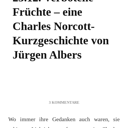
Früchte – eine
Charles Norcott-
Kurzgeschichte von
Jürgen Albers
ZU
3 KOMMENTARE
23.12.
VERBOTENE
Wo immer ihre Gedanken auch waren, sie
FRÜCHTE