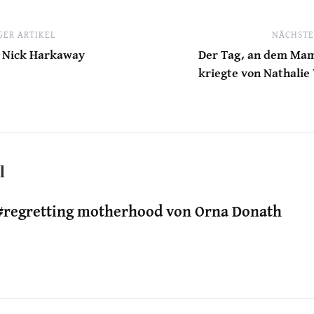
ER ARTIKEL
NÄCHSTE
- Nick Harkaway
Der Tag, an dem Mam
kriegte von Nathalie
l
#regretting motherhood von Orna Donath