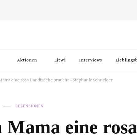
Aktionen
LitWi
Interviews
Lieblings
ama eine rosa Handtasche braucht – Stephanie Schneider
REZENSIONEN
Mama eine ros