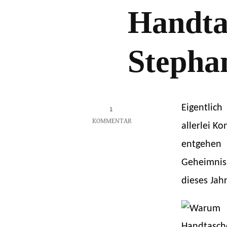
Handta
Stepha
Eigentlich
1
KOMMENTAR
allerlei K
ZU
entgehen 
WARUM
MAMA
Geheimniss
EINE
ROSA
dieses Jahr
HANDTASCHE
BRAUCHT
–
STEPHANIE