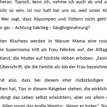
 heran. Typisch, kenn ich, nehme ich auch ab und 
cht so sein, ist nur halt bei uns so, weil unser 
 Wer sagt, dass Abpumpen und Füttern nicht geht
der gar – Achtung Sakrileg – Säuglingsnahrung?
bten Klischees werden in Warum Mama eine ros
ie Supermama tritt als Frau Fébrèze auf, der Alltag
ntlarvt, die Mutter auf höchste Höhen erhoben. „Fami
Überschrift, die die Familie als Job der Frau bezeichne
end also, dass bei diesem eher rückständigen 
hen hat, Tips in diesem Ratgeber stehen, die wirklich 
dingt das Leben selbst erleichtern, aber vor allem d
. Allen voran das große Mantra: „Nimm es locker“. Str