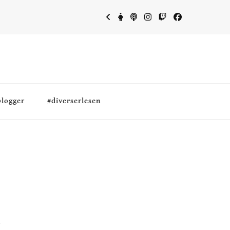
blogger
#diverserlesen
a