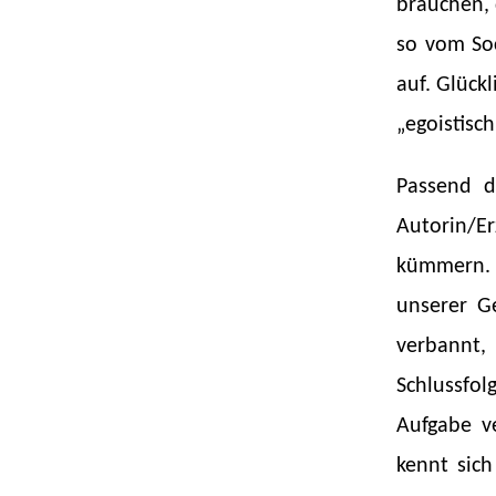
brauchen, 
so vom Soc
auf. Glückl
„egoistisc
Passend d
Autorin/Er
kümmern. D
unserer Ge
verbannt
Schlussfo
Aufgabe ve
kennt sich