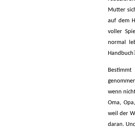
Mutter sic
auf dem H
voller Spi
normal le
Handbuch
Bestimmt 
genommen w
wenn nicht
Oma, Opa,
weil der W
daran. Und