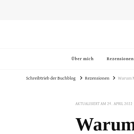
~Schreibtrieb~
~Der Buchblog~
Über mich
Rezensionen
Schreibtrieb der Buchblog
Rezensionen
Warum M
AKTUALISIERT AM
24. APRIL 2022
Warum 