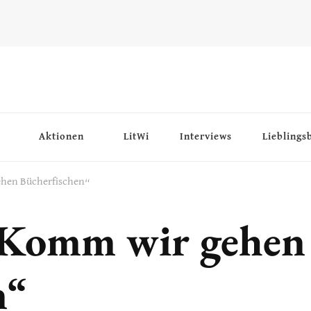
Aktionen
LitWi
Interviews
Lieblings
ehen Bücherfischen“
„Komm wir gehen
n“