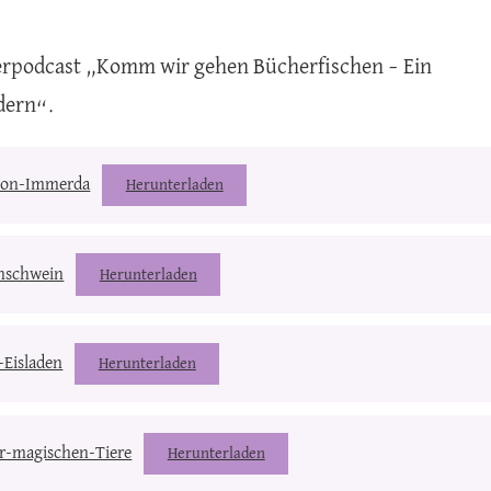
herpodcast „Komm wir gehen Bücherfischen – Ein
dern“.
-von-Immerda
Herunterladen
nschwein
Herunterladen
Eisladen
Herunterladen
r-magischen-Tiere
Herunterladen