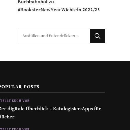
Buchbahnhof
zu
#BooksterNewYearWichteln 2022/23
Suchst
du
nach
etwas?
POPULAR POSTS
STELLT EUCH VOR
Der digitale Überblick – Katalogisier-Apps für
Bücher
STELLT EUCH VOR