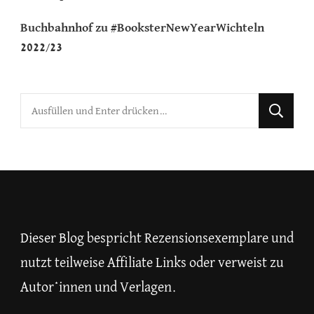
Buchbahnhof
zu
#BooksterNewYearWichteln
2022/23
Suchst
du
nach
etwas?
Dieser Blog bespricht Rezensionsexemplare und
nutzt teilweise Affiliate Links oder verweist zu
Autor*innen und Verlagen.