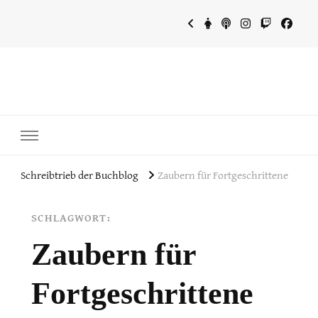
~Schreibtrieb~
~Der Buchblog~
Schreibtrieb der Buchblog
Zaubern für Fortgeschrittene
SCHLAGWORT:
Zaubern für
Fortgeschrittene