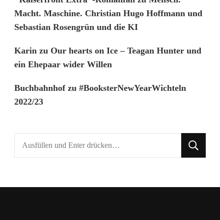
Macht. Maschine. Christian Hugo Hoffmann und
Sebastian Rosengrün und die KI
Karin
zu
Our hearts on Ice – Teagan Hunter und
ein Ehepaar wider Willen
Buchbahnhof
zu
#BooksterNewYearWichteln
2022/23
Suchst
du
nach
etwas?