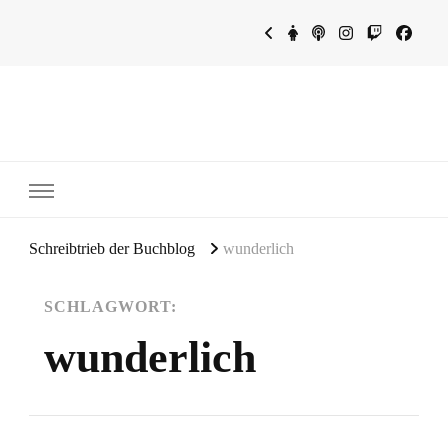
~Schreibtrieb~
~Der Buchblog~
Schreibtrieb der Buchblog
wunderlich
SCHLAGWORT:
wunderlich