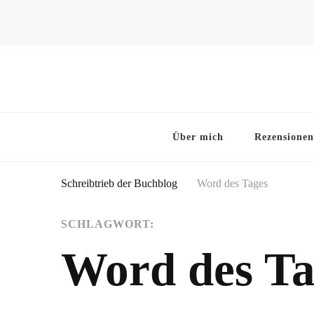
~Schreibtrieb~
~Der Buchblog~
Über mich
Rezensionen
Schreibtrieb der Buchblog
Word des Tages
SCHLAGWORT:
Word des Ta