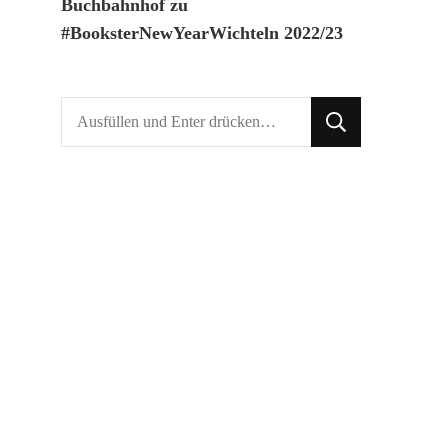
Buchbahnhof
zu
#BooksterNewYearWichteln 2022/23
Suchst
du
nach
etwas?