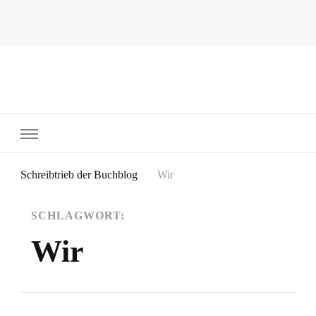
~Schreibtrieb~
~Der Buchblog~
Schreibtrieb der Buchblog
Wir
SCHLAGWORT:
Wir