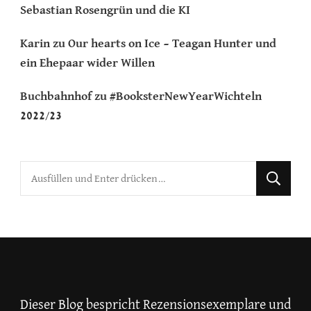
Sebastian Rosengrün und die KI
Karin
zu
Our hearts on Ice – Teagan Hunter und
ein Ehepaar wider Willen
Buchbahnhof
zu
#BooksterNewYearWichteln
2022/23
Suchst
du
nach
etwas?
Dieser Blog bespricht Rezensionsexemplare und