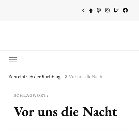
~Schreibtrieb~
~Der Buchblog~
Schreibtrieb der Buchblog
Vor uns die Nacht
SCHLAGWORT:
Vor uns die Nacht