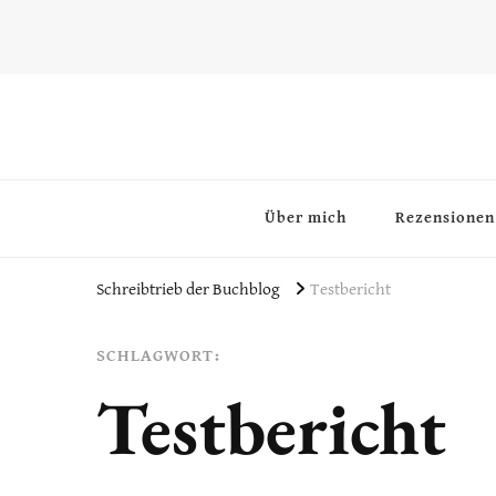
~Schreibtrieb~
~Der Buchblog~
Über mich
Rezensionen
Schreibtrieb der Buchblog
Testbericht
SCHLAGWORT:
Testbericht