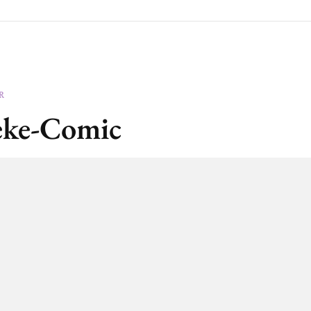
R
eke-Comic