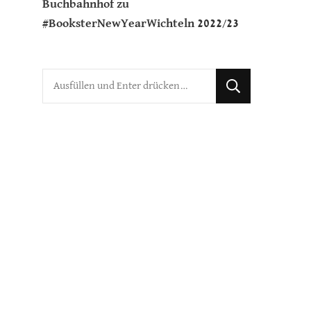
Buchbahnhof
zu
#BooksterNewYearWichteln 2022/23
Suchst
du
nach
etwas?