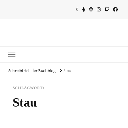
~Schreibtrieb~
~Der Buchblog~
Schreibtrieb der Buchblog
Stau
SCHLAGWORT:
Stau