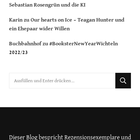
Sebastian Rosengrün und die KI
Karin
zu
Our hearts on Ice – Teagan Hunter und
ein Ehepaar wider Willen
Buchbahnhof
zu
#BooksterNewYearWichteln
2022/23
Suchst
du
nach
etwas?
Dieser Blog bespricht Rezensionsexemplare und