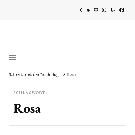
~Schreibtrieb~
~Der Buchblog~
Schreibtrieb der Buchblog
Rosa
SCHLAGWORT:
Rosa