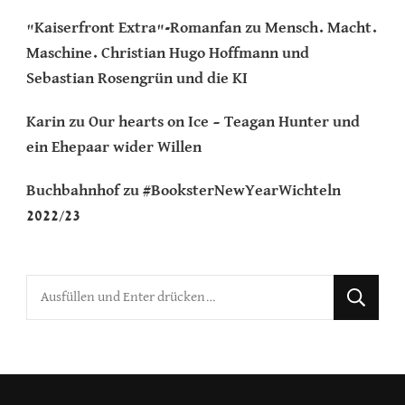
"Kaiserfront Extra"-Romanfan
zu
Mensch. Macht.
Maschine. Christian Hugo Hoffmann und
Sebastian Rosengrün und die KI
Karin
zu
Our hearts on Ice – Teagan Hunter und
ein Ehepaar wider Willen
Buchbahnhof
zu
#BooksterNewYearWichteln
2022/23
Suchst
du
nach
etwas?