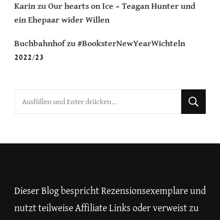
Karin
zu
Our hearts on Ice – Teagan Hunter und
ein Ehepaar wider Willen
Buchbahnhof
zu
#BooksterNewYearWichteln
2022/23
Suchst
du
nach
etwas?
Dieser Blog bespricht Rezensionsexemplare und
nutzt teilweise Affiliate Links oder verweist zu