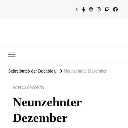
~Schreibtrieb~
~Der Buchblog~
Schreibtrieb der Buchblog
Neunzehnter Dezember
SCHLAGWORT:
Neunzehnter
Dezember