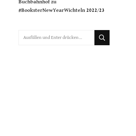
Buchbahnhof
zu
#BooksterNewYearWichteln 2022/23
Suchst
du
nach
etwas?