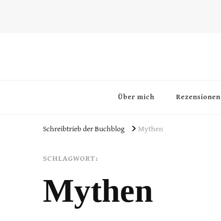
~Schreibtrieb~
~Der Buchblog~
Über mich
Rezensionen
Schreibtrieb der Buchblog
Mythen
SCHLAGWORT:
Mythen