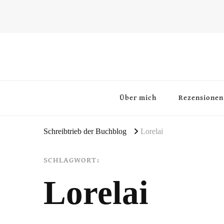
~Schreibtrieb~
~Der Buchblog~
Über mich
Rezensionen
Schreibtrieb der Buchblog
Lorelai
SCHLAGWORT:
Lorelai