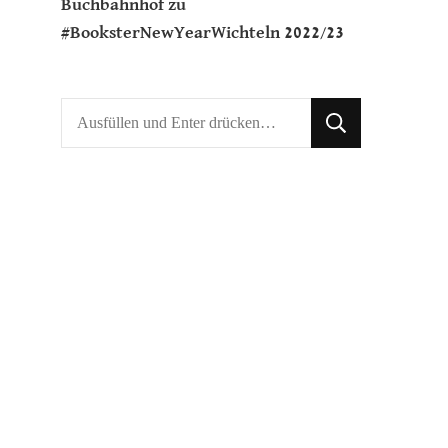
Buchbahnhof
zu
#BooksterNewYearWichteln 2022/23
Suchst
du
nach
etwas?