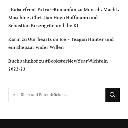
"Kaiserfront Extra"-Romanfan
zu
Mensch. Macht.
Maschine. Christian Hugo Hoffmann und
Sebastian Rosengrün und die KI
Karin
zu
Our hearts on Ice – Teagan Hunter und
ein Ehepaar wider Willen
Buchbahnhof
zu
#BooksterNewYearWichteln
2022/23
Suchst
du
nach
etwas?