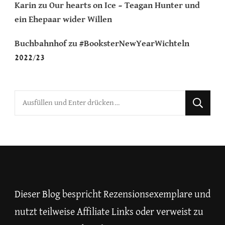
Karin
zu
Our hearts on Ice – Teagan Hunter und
ein Ehepaar wider Willen
Buchbahnhof
zu
#BooksterNewYearWichteln
2022/23
Suchst
du
nach
etwas?
Dieser Blog bespricht Rezensionsexemplare und
nutzt teilweise Affiliate Links oder verweist zu