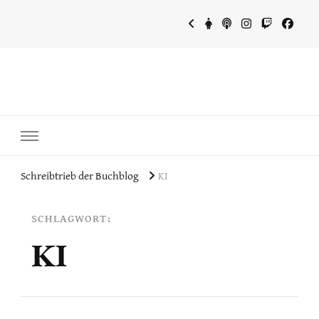
~Schreibtrieb~
~Der Buchblog~
Schreibtrieb der Buchblog
KI
SCHLAGWORT:
KI