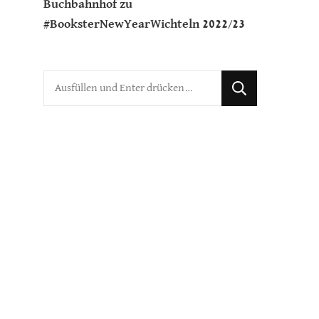
Buchbahnhof
zu
#BooksterNewYearWichteln 2022/23
Suchst
du
nach
etwas?