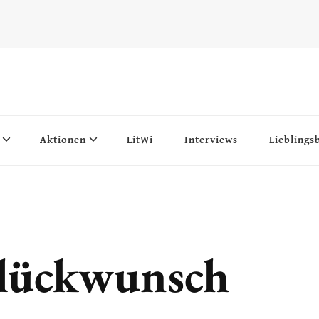
Aktionen
LitWi
Interviews
Lieblings
Glückwunsch