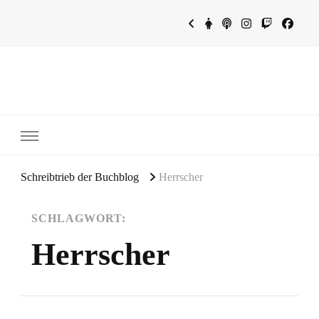
~Schreibtrieb~
~Der Buchblog~
Schreibtrieb der Buchblog
Herrscher
SCHLAGWORT:
Herrscher