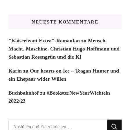
NEUESTE KOMMENTARE
"Kaiserfront Extra"-Romanfan
zu
Mensch.
Macht. Maschine. Christian Hugo Hoffmann und
Sebastian Rosengrün und die KI
Karin
zu
Our hearts on Ice – Teagan Hunter und
ein Ehepaar wider Willen
Buchbahnhof
zu
#BooksterNewYearWichteln
2022/23
Suchst