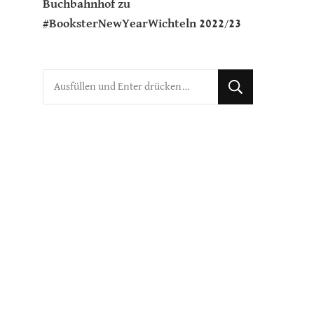
Buchbahnhof
zu
#BooksterNewYearWichteln 2022/23
Suchst
du
nach
etwas?