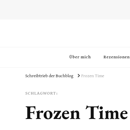
~Schreibtrieb~
~Der Buchblog~
Über mich
Rezensionen
Schreibtrieb der Buchblog
Frozen Time
SCHLAGWORT:
Frozen Time