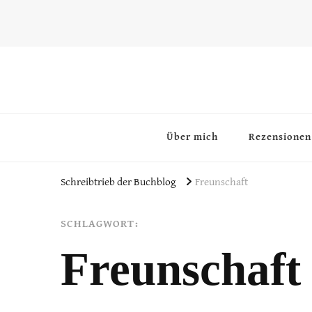
~Schreibtrieb~
~Der Buchblog~
Über mich
Rezensionen
Schreibtrieb der Buchblog
Freunschaft
SCHLAGWORT:
Freunschaft