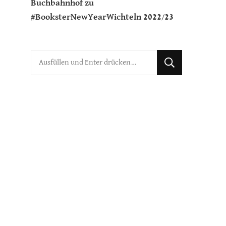
Buchbahnhof
zu
#BooksterNewYearWichteln 2022/23
Suchst
du
nach
etwas?