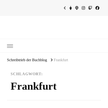
~Schreibtrieb~
~Der Buchblog~
Schreibtrieb der Buchblog
Frankfurt
SCHLAGWORT:
Frankfurt