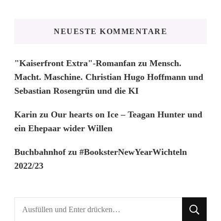
NEUESTE KOMMENTARE
"Kaiserfront Extra"-Romanfan
zu
Mensch.
Macht. Maschine. Christian Hugo Hoffmann und
Sebastian Rosengrün und die KI
Karin
zu
Our hearts on Ice – Teagan Hunter und
ein Ehepaar wider Willen
Buchbahnhof
zu
#BooksterNewYearWichteln
2022/23
Suchst