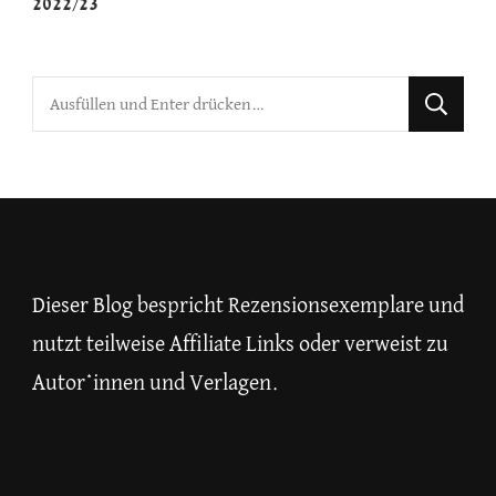
2022/23
Suchst
du
nach
etwas?
Dieser Blog bespricht Rezensionsexemplare und
nutzt teilweise Affiliate Links oder verweist zu
Autor*innen und Verlagen.