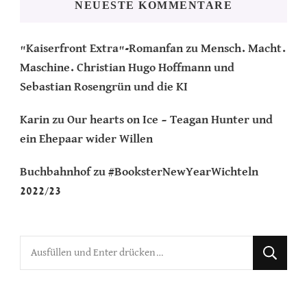
NEUESTE KOMMENTARE
"Kaiserfront Extra"-Romanfan
zu
Mensch. Macht.
Maschine. Christian Hugo Hoffmann und
Sebastian Rosengrün und die KI
Karin
zu
Our hearts on Ice – Teagan Hunter und
ein Ehepaar wider Willen
Buchbahnhof
zu
#BooksterNewYearWichteln
2022/23
Suchst
du
nach