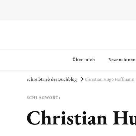
~Schreibtrieb~
~Der Buchblog~
Über mich
Rezensionen
Schreibtrieb der Buchblog
Christian Hugo Hoffmann
SCHLAGWORT:
Christian H