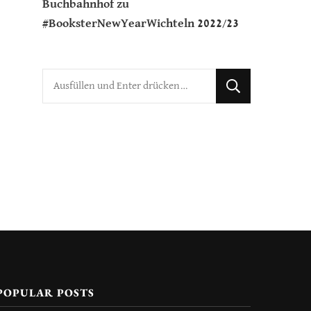
Buchbahnhof
zu
#BooksterNewYearWichteln 2022/23
Suchst
du
nach
etwas?
POPULAR POSTS