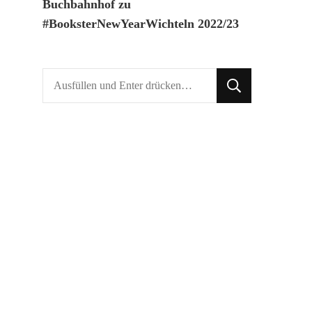
Buchbahnhof
zu
#BooksterNewYearWichteln 2022/23
Suchst
du
nach
etwas?