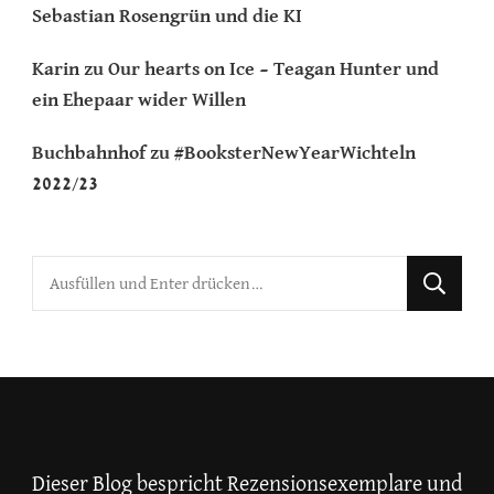
Sebastian Rosengrün und die KI
Karin
zu
Our hearts on Ice – Teagan Hunter und
ein Ehepaar wider Willen
Buchbahnhof
zu
#BooksterNewYearWichteln
2022/23
Suchst
du
nach
etwas?
Dieser Blog bespricht Rezensionsexemplare und