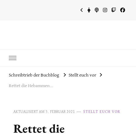
~Schreibtrieb~
~Der Buchblog~
Schreibtrieb der Buchblog
Stellt euch vor
Rettet die Hebammen…
AKTUALISIERT AM
5. FEBRUAR 2021
STELLT EUCH VOR
Rettet die