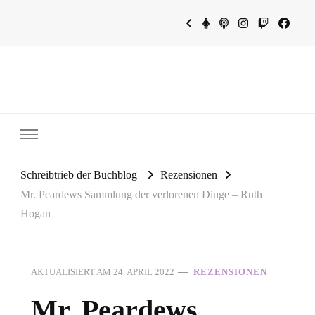
~Schreibtrieb~
~Der Buchblog~
Schreibtrieb der Buchblog
Rezensionen
Mr. Peardews Sammlung der verlorenen Dinge – Ruth
Hogan
AKTUALISIERT AM
24. APRIL 2022
REZENSIONEN
Mr. Peardews