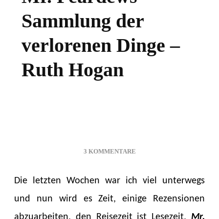
Sammlung der
verlorenen Dinge –
Ruth Hogan
ZU
3 KOMMENTARE
MR.
PEARDEWS
Die letzten Wochen war ich viel unterwegs
SAMMLUNG
DER
und nun wird es Zeit, einige Rezensionen
VERLORENEN
abzuarbeiten, den Reisezeit ist Lesezeit.
Mr.
DINGE