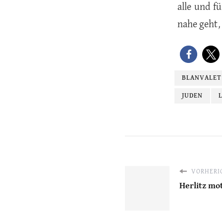
alle und f
nahe geht, 
BLANVALET
JUDEN
VORHERIG
Herlitz mot