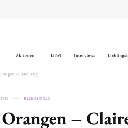
Aktionen
LitWi
Interviews
Lieblings
Orangen – Claire Hajaj
 2025
REZENSIONEN
 Orangen – Clair