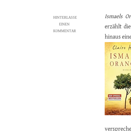
Ismaels O
HINTERLASSE
EINEN
erzählt di
KOMMENTAR
hinaus ein
ZU
ISMAELS
ORANGEN
–
CLAIRE
HAJAJ
verspreche