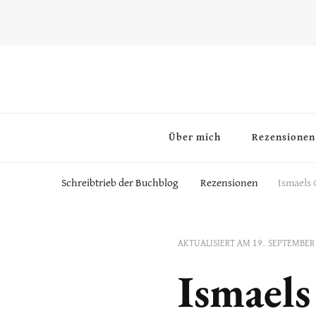
~Schreibtrieb~
~Der Buchblog~
Über mich
Rezensionen
Schreibtrieb der Buchblog
Rezensionen
Ismaels 
AKTUALISIERT AM
19. SEPTEMBER
Ismaels