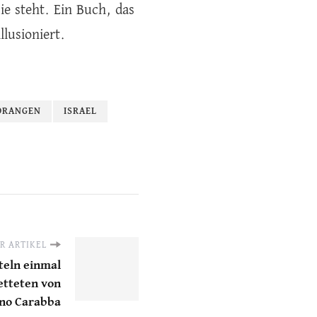
e steht. Ein Buch, das
llusioniert.
ORANGEN
ISRAEL
R ARTIKEL
teln einmal
etteten von
eno Carabba