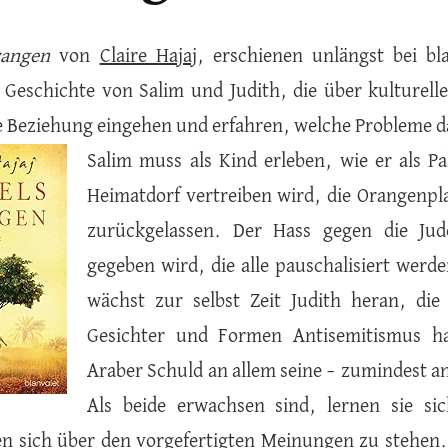
rangen
von
Claire Hajaj
, erschienen unlängst bei bl
e Geschichte von Salim und Judith, die über kulturell
e Beziehung eingehen und erfahren, welche Probleme da
Salim muss als Kind erleben, wie er als P
Heimatdorf vertreiben wird, die Orangenpl
zurückgelassen. Der Hass gegen die Jud
gegeben wird, die alle pauschalisiert werd
wächst zur selbst Zeit Judith heran, di
Gesichter und Formen Antisemitismus hat
Araber Schuld an allem seine – zumindest an 
Als beide erwachsen sind, lernen sie si
n sich über den vorgefertigten Meinungen zu stehen. 