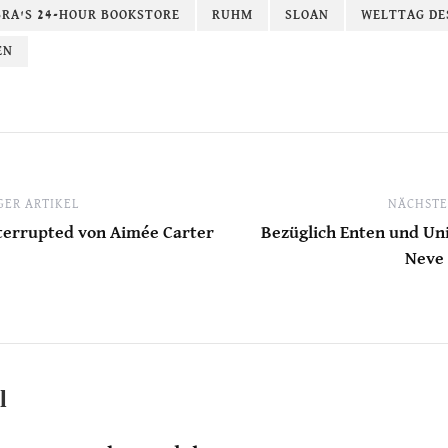
RA'S 24-HOUR BOOKSTORE
RUHM
SLOAN
WELTTAG DE
EN
ER ARTIKEL
NÄCHSTE
terrupted von Aimée Carter
Bezüglich Enten und Un
Neve 
l