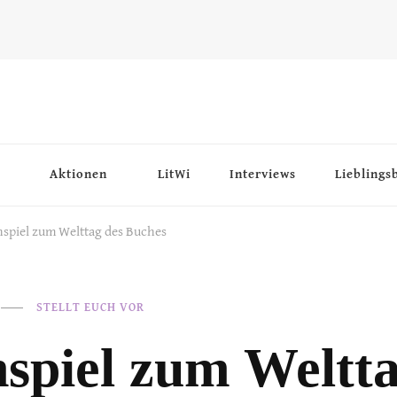
Aktionen
LitWi
Interviews
Lieblings
spiel zum Welttag des Buches
STELLT EUCH VOR
spiel zum Weltta