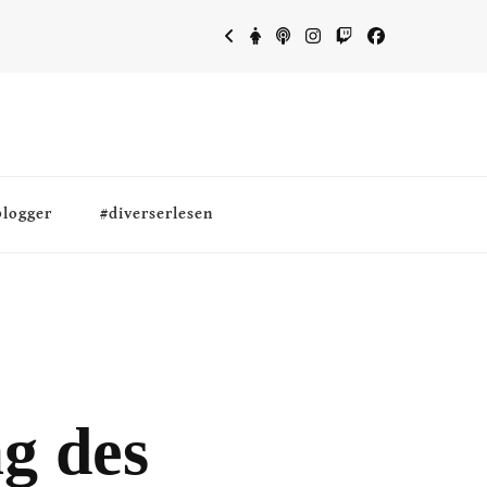
blogger
#diverserlesen
g des