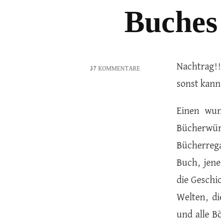
Buches
Nachtrag!!
37 KOMMENTARE
ZU
sonst kann
GEWINNSPIEL
ZUM
Einen wun
WELTTAG
DES
Bücherwür
BUCHES
Bücherreg
Buch, jene
die Geschi
Welten, di
und alle B