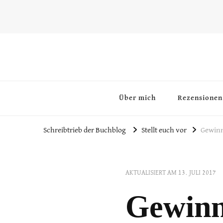
~Schreibtrieb~
~Der Buchblog~
Über mich
Rezensionen
Schreibtrieb der Buchblog
Stellt euch vor
Gewinn
AKTUALISIERT AM
13. JULI 2017
Gewinn