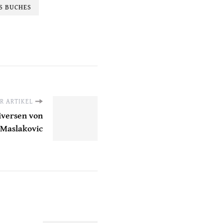
S BUCHES
R ARTIKEL
iversen von
Maslakovic