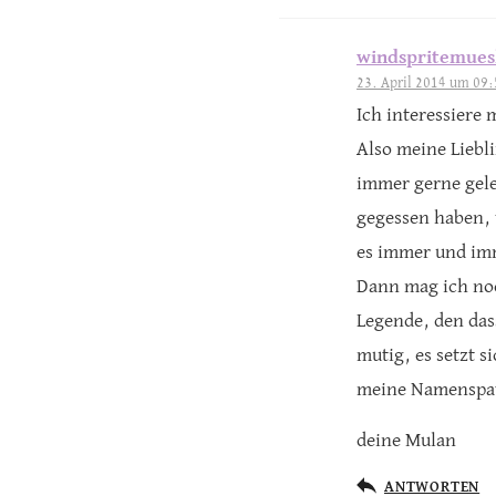
windspritemues
23. April 2014 um 09:
Ich interessiere
Also meine Lieb
immer gerne geles
gegessen haben, 
es immer und im
Dann mag ich noc
Legende, den dass
mutig, es setzt s
meine Namenspat
deine Mulan
ANTWORTEN