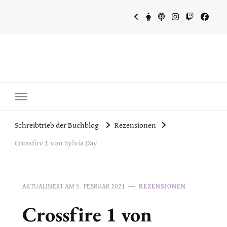
~Schreibtrieb~
~Der Buchblog~
Schreibtrieb der Buchblog
Rezensionen
Crossfire 1 von Sylvia Day
AKTUALISIERT AM
5. FEBRUAR 2021
REZENSIONEN
Crossfire 1 von