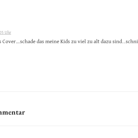
05 Uhr
s Cover…schade das meine Kids zu viel zu alt dazu sind..schn
ommentar