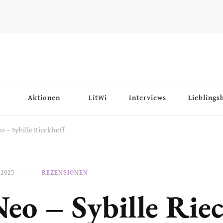
Aktionen
LitWi
Interviews
Lieblings
o – Sybille Rieckhoff
 2025
REZENSIONEN
eo – Sybille Rie