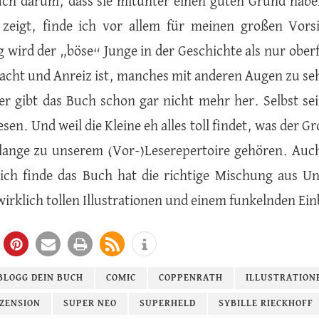
ch darum, dass sie mitunter einen guten Grund hab
 zeigt, finde ich vor allem für meinen großen Vors
g wird der „böse“ Junge in der Geschichte als nur ober
cht und Anreiz ist, manches mit anderen Augen zu se
r gibt das Buch schon gar nicht mehr her. Selbst se
sen. Und weil die Kleine eh alles toll findet, was der 
lange zu unserem (Vor-)Leserepertoire gehören. Auch
ich finde das Buch hat die richtige Mischung aus U
wirklich tollen Illustrationen und einem funkelnden Ei
BLOGG DEIN BUCH
COMIC
COPPENRATH
ILLUSTRATION
ZENSION
SUPER NEO
SUPERHELD
SYBILLE RIECKHOFF