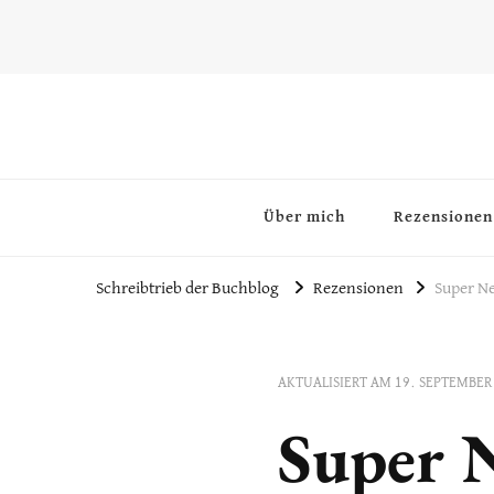
~Schreibtrieb~
~Der Buchblog~
Über mich
Rezensionen
Schreibtrieb der Buchblog
Rezensionen
Super Ne
AKTUALISIERT AM
19. SEPTEMBER
Super N