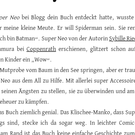
per Neo
bei Blogg dein Buch entdeckt hatte, wusste 
ür meine kleine Meute. Er will Spiderman sein. Sie r
Ich bin Batman“. Super Neo von der Autorin
Sybille Ri
amura bei
Coppenrath
erschienen, glitzert schon au
en Kinder ein „Wow“.
ls Mutprobe vom Baum in den See springen, aber er tra
Neo aus dem All zu Hilfe. Mit allerlei super Accessoire
h seinen Ängsten zu stellen, sie zu überwinden und a
geheuer zu kämpfen.
das Buch ziemlich genial. Das Klischee-Manko, dass Su
ngs sind, stecke ich da sogar weg. In leichter Com
am Rand ist das Buch keine einfache Geschichte zum