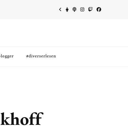
blogger
#diverserlesen
ckhoff