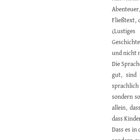
Abenteuer
Fließtext,
(Lustige
Geschichte
und nicht 
Die Sprache
gut, sind
sprachlich
sondern so
allein, da
dass Kinde
Dass es in