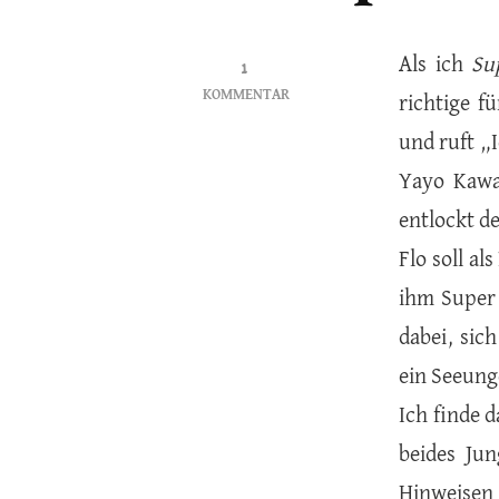
Als ich
Su
1
KOMMENTAR
richtige f
ZU
und ruft „
SUPER
NEO
Yayo Kaw
–
entlockt d
SYBILLE
RIECKHOFF
Flo soll a
ihm Super 
dabei, sic
ein Seeun
Ich finde 
beides Ju
Hinweisen 