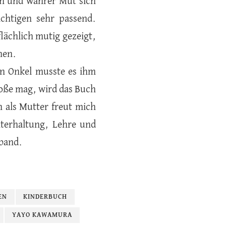
en und wahrer Mut sich
ichtigen sehr passend.
flächlich mutig gezeigt,
hen.
in Onkel musste es ihm
Große mag, wird das Buch
 als Mutter freut mich
nterhaltung, Lehre und
nband.
EN
KINDERBUCH
YAYO KAWAMURA