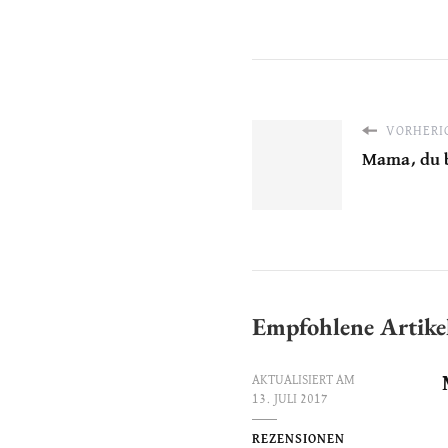
VORHERIG
Mama, du b
Empfohlene Artike
AKTUALISIERT AM
13. JULI 2017
REZENSIONEN