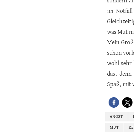
sondern au
im Notfall
Gleichzeiti
was Mut ma
Mein Große
schon vorle
wohl sehr 
das, denn 
Spaß, mit 
ANGST
MUT
RE