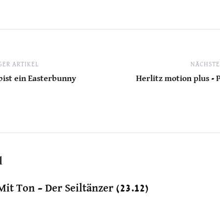
ER ARTIKEL
NÄCHSTE
ist ein Easterbunny
Herlitz motion plus -
l
Mit Ton – Der Seiltänzer (23.12)